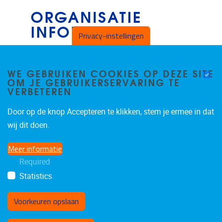
ORGANISATIE
INFORMATIE
Privacy-instellingen
Frailty & Resilience in Ageing (FRIA)
WE GEBRUIKEN COOKIES OP DEZE SITE
OM JE GEBRUIKERSERVARING TE
Laarbeeklaan 103
VERBETEREN
1090
Jette
Belgium
Door op de knop Accepteren te klikken, stem je ermee in dat
wij dit doen.
Meer informatie
Required
Statistics
Voorkeuren opslaan
Toestemming intrekken