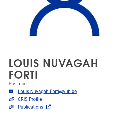
LOUIS NUVAGAH
FORTI
Post-doc
E-mailadres
Louis.Nuvagah.Forti@vub.be
Link naar CRIS
CRIS Profile
Link naar publicaties
Publications