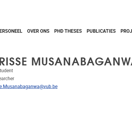
ERSONEEL
OVER ONS
PHD THESES
PUBLICATIES
PRO
RISSE MUSANABAGANW
tudent
earcher
res
sse.Musanabaganwa@vub.be