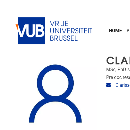
Naar de inhoud
HOME
P
CLA
MSc, PhD s
Pre doc res
E-mailad
Clari