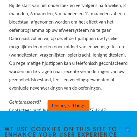
Bij de start van het onderzoek en vervolgens na 6 weken, 3
maanden, 6 maanden, 9 maanden en 12 maanden zal een
bloedstaal afgenomen worden om het effect van het
oefenprogramma op uw afweersysteem na te gaan.
Daarnaast zullen wij op dezelfde tijdstippen uw fysieke
mogelijkheden meten door middel van eenvoudige testen
(wandeltesten, vragenlijsten, spierkracht, lenigheidtesten).
Op regelmatige tijdstippen kan u telefonisch gecontacteerd
worden om te vragen naar recente veranderingen van uw
gezondheidstoestand, leef -en voedingsgewoonten of
eventuele nevenwerkingen van de oefeningen.
Geïnteresseerd?
Privacy settings
Contacteer prof. Ivan Bautmans op 02/477.42.47
of
ivan.bautmans@vub.be
of
sprint@vub.be
WE USE COOKIES ON THIS SITE TO
ENHANCE YOUR USER EXPERIENCE