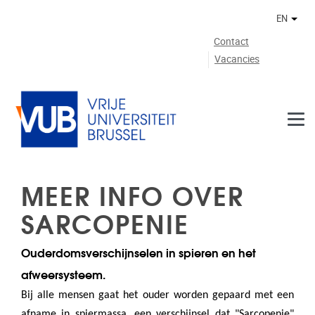
Skip to main content
EN
Othe
Contact
Vacancies
MEER INFO OVER
SARCOPENIE
Ouderdomsverschijnselen in spieren en het
afweersysteem.
Bij alle mensen gaat het ouder worden gepaard met een
afname in spiermassa, een verschijnsel dat "Sarcopenie"