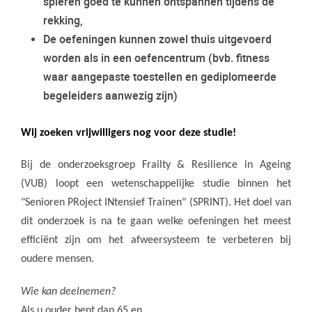
spieren goed te kunnen ontspannen tijdens de
rekking,
De oefeningen kunnen zowel thuis uitgevoerd
worden als in een oefencentrum (bvb. fitness
waar aangepaste toestellen en gediplomeerde
begeleiders aanwezig zijn)
Wij zoeken vrijwilligers
nog
voor
deze
studie!
Bij d
e onderzoeksgroep Frailty
& Resilience
in Ageing
(VUB)
loopt een
wetenschappelijke studie binnen het
"Senioren PRoject INtensief Trainen" (SPRINT). Het doel van
dit onderzoek is na te gaan welke oefeningen het meest
efficiënt zijn om het afweersysteem te verbeteren bij
oudere mensen.
Wie kan deelnemen?
Als u ouder bent dan 65 en..